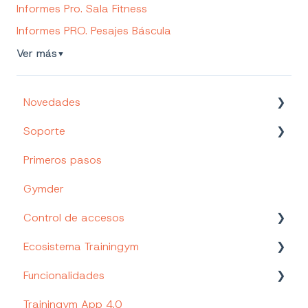
Informes Pro. Sala Fitness
Informes PRO. Pesajes Báscula
Ver más
▼
Novedades
Soporte
Nuevos Productos y Funcionalidades
Primeros pasos
Canales de soporte
Gymder
Tu Portal de cliente
Control de accesos
Trainingym Academy
Ecosistema Trainingym
Control de accesos Trainingym
Funcionalidades
Web App Staff
Trainingym App 4.0
Página web personalizada (Trainingym Easy)
Trainingym Payments