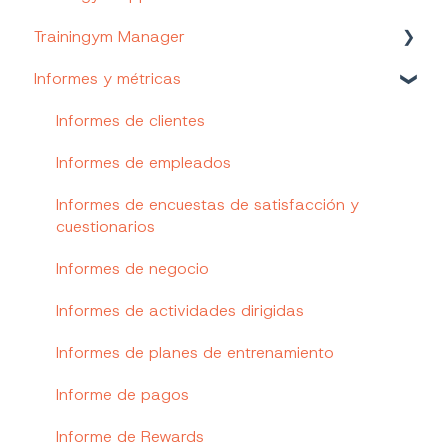
Trainingym Manager
Hardware
Trainingym Rewards
Informes y métricas
Trainingym Diet
Alta del cliente y acceso a la app
Trainingym Touch
Gestiona tu base de datos de clientes
Informes de clientes
Gestiona tu plantilla de empleados
Informes de empleados
Seguimiento y fidelización de clientes
Informes de encuestas de satisfacción y
cuestionarios
Prescripción de un servicio integral de salud
Informes de negocio
Comunicación y feedback
Informes de actividades dirigidas
Gestiona tus actividades dirigidas y reservas
Informes de planes de entrenamiento
Indicadores y KPIs de negocio
Informe de pagos
Gestiona tu control de accesos
Informe de Rewards