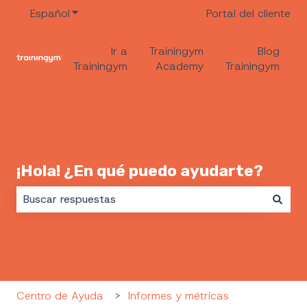
Español
Traducciones de Mostrar submenú de
Portal del cliente
Ir a
Trainingym
Blog
Trainingym
Academy
Trainingym
¡Hola! ¿En qué puedo ayudarte?
No hay sugerencias porque el campo de búsqueda es
Centro de Ayuda
Informes y métricas