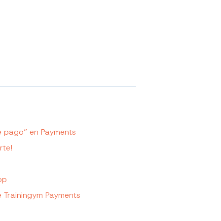
 de pago” en Payments
rte!
pp
de Trainingym Payments