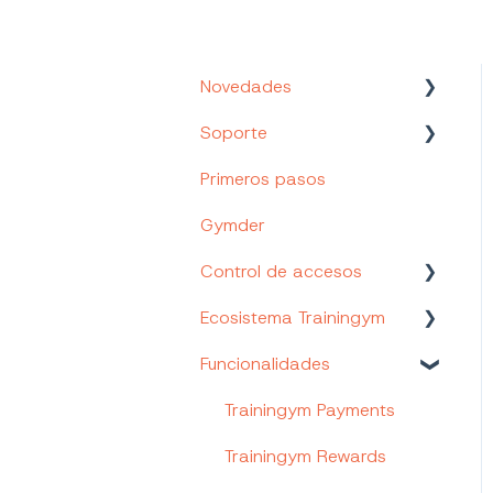
Novedades
Soporte
Nuevos Productos y
Funcionalidades
Primeros pasos
Canales de soporte
Gymder
Tu Portal de cliente
Control de accesos
Trainingym Academy
Ecosistema Trainingym
Control de accesos
Trainingym
Funcionalidades
Web App Staff
Página web
Trainingym Payments
personalizada
Trainingym Rewards
(Trainingym Easy)