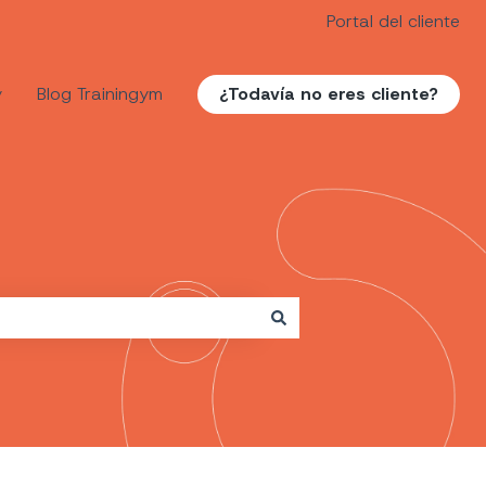
Portal del cliente
y
Blog Trainingym
¿Todavía no eres cliente?