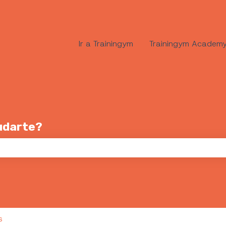
Ir a Trainingym
Trainingym Academ
udarte?
po de búsqueda está vacío.
s