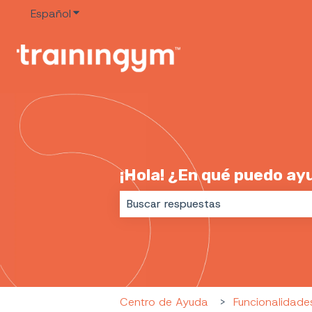
Español
Traducciones de Mostrar submenú de
¡Hola! ¿En qué puedo ay
No hay sugerencias porque el cam
Centro de Ayuda
Funcionalidade