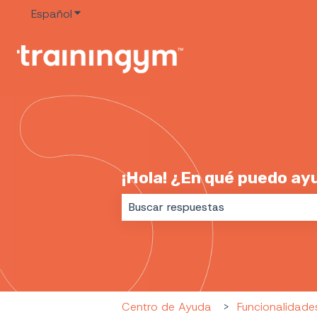
Español
Traducciones de Mostrar submenú de
¡Hola! ¿En qué puedo ay
No hay sugerencias porque el cam
Centro de Ayuda
Funcionalidade