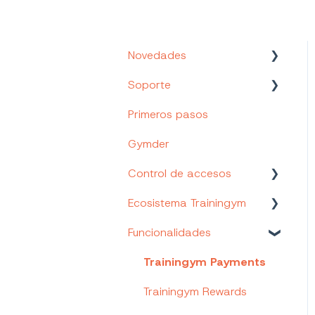
Novedades
Soporte
Nuevos Productos y
Funcionalidades
Primeros pasos
Canales de soporte
Gymder
Tu Portal de cliente
Control de accesos
Trainingym Academy
Ecosistema Trainingym
Control de accesos
Trainingym
Funcionalidades
Web App Staff
Página web
Trainingym Payments
personalizada
Trainingym Rewards
(Trainingym Easy)