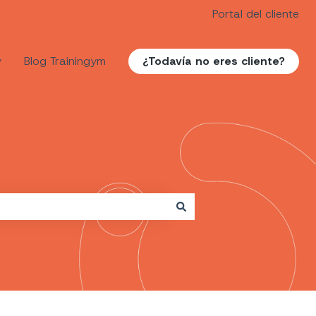
Portal del cliente
y
Blog Trainingym
¿Todavía no eres cliente?