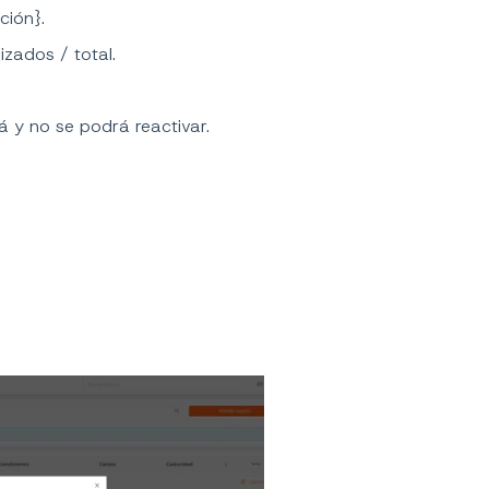
ción}.
lizados / total.
á y no se podrá reactivar.