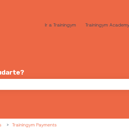
Ir a Trainingym
Trainingym Academ
udarte?
po de búsqueda está vacío.
s
Trainingym Payments