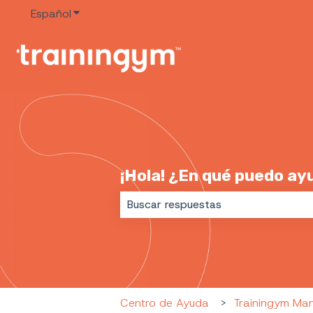
Español
Traducciones de Mostrar submenú de
¡Hola! ¿En qué puedo ay
No hay sugerencias porque el cam
Centro de Ayuda
Trainingym Ma