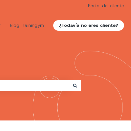
Portal del cliente
y
Blog Trainingym
¿Todavía no eres cliente?