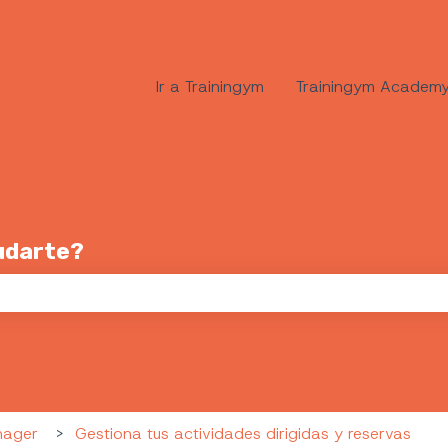
Ir a Trainingym
Trainingym Academ
udarte?
po de búsqueda está vacío.
nager
Gestiona tus actividades dirigidas y reservas