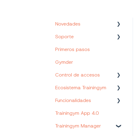
Novedades
Soporte
Nuevos Productos y
Funcionalidades
Primeros pasos
Canales de soporte
Gymder
Tu Portal de cliente
Control de accesos
Trainingym Academy
Ecosistema Trainingym
Control de accesos
Trainingym
Funcionalidades
Web App Staff
Trainingym App 4.0
Página web
Trainingym Payments
personalizada
Trainingym Manager
Trainingym Rewards
(Trainingym Easy)