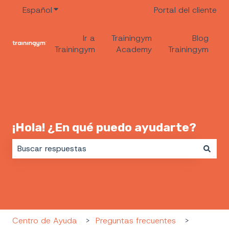
Español
Traducciones de Mostrar submenú de
Portal del cliente
Ir a
Trainingym
Blog
Trainingym
Academy
Trainingym
¡Hola! ¿En qué puedo ayudarte?
No hay sugerencias porque el campo de búsqueda es
Centro de Ayuda
Preguntas frecuentes