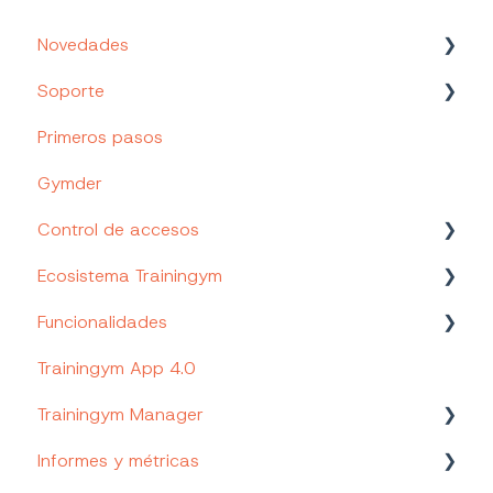
Novedades
Soporte
Nuevos Productos y Funcionalidades
Primeros pasos
Canales de soporte
Gymder
Tu Portal de cliente
Control de accesos
Trainingym Academy
Ecosistema Trainingym
Control de accesos Trainingym
Funcionalidades
Web App Staff
Trainingym App 4.0
Página web personalizada (Trainingym Easy)
Trainingym Payments
Trainingym Manager
Hardware
Trainingym Rewards
Informes y métricas
Trainingym Diet
Alta del cliente y acceso a la app