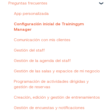
Preguntas frecuentes
Trainingym Touch
Gestiona tu base de datos de clientes
Informes de clientes
Gestiona tu plantilla de empleados
Informes de empleados
App personalizada
Seguimiento y fidelización de clientes
Informes de encuestas de satisfacción y
Configuración inicial de Trainingym
cuestionarios
Manager
Prescripción de un servicio integral de salud
Informes de negocio
Comunicación con mis clientes
Comunicación y feedback
Informes de actividades dirigidas
Gestión del staff
Gestiona tus actividades dirigidas y reservas
Informes de planes de entrenamiento
Gestión de la agenda del staff
Indicadores y KPIs de negocio
Informe de pagos
Gestión de las salas y espacios de mi negocio
Gestiona tu control de accesos
Informe de Rewards
Programación de actividades dirigidas y
gestión de reservas
Informes Pro
Creación, edición y gestión de entrenamientos
Gestión de encuestas y notificaciones