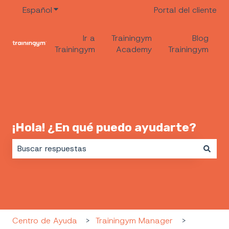
Español
Traducciones de Mostrar submenú de
Portal del cliente
Ir a
Trainingym
Blog
Trainingym
Academy
Trainingym
¡Hola! ¿En qué puedo ayudarte?
No hay sugerencias porque el campo de búsqueda es
Centro de Ayuda
Trainingym Manager