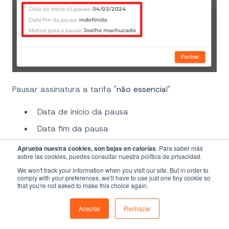
Pausar assinatura a tarifa "
não essencia
l"
Data de início da pausa
Data fim da pausa
Data do próximo pagamento
Aprueba nuestra cookies, son bajas en calorías
. Para saber más
sobre las cookies, puedes consultar nuestra política de privacidad.
Motivo
We won't track your information when you visit our site. But in order to
comply with your preferences, we'll have to use just one tiny cookie so
that you're not asked to make this choice again.
Aceptar
Rechazar