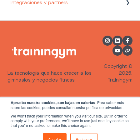
Integraciones y partners
Comunicación con mis clientes
Formación de Empleados
Informes de negocio
Gestión del staff
Indicadores de implantación
Metricool (Redes Sociales)
Informes de actividades dirigidas
Gestión de la agenda del staff
Desarrollo de vuestra APP personalizada
Wellhub (Gympass)
Informes de planes de entrenamiento
Gestión de las salas y espacios de mi negocio
Alegra (Facturación)
Informe de pagos
Programación de actividades dirigidas y
Les Mills
Informe de Rewards
gestión de reservas
Copyright ©
La tecnología que hace crecer a los
2025,
Informes Pro
Creación, edición y gestión de entrenamientos
gimnasios y negocios fitness
Trainingym
Gestión de encuestas y notificaciones
automáticas
Aprueba nuestra cookies, son bajas en calorías
. Para saber más
sobre las cookies, puedes consultar nuestra política de privacidad.
Trainingym Touch
We won't track your information when you visit our site. But in order to
Powered by
Translate
comply with your preferences, we'll have to use just one tiny cookie so
Gestión de pagos y suscripciones de clientes
that you're not asked to make this choice again.
Gestión de mis clientes
Aceptar
Rechazar