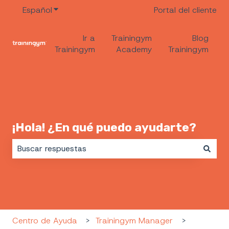
Español
Traducciones de Mostrar submenú de
Portal del cliente
Ir a
Trainingym
Blog
Trainingym
Academy
Trainingym
¡Hola! ¿En qué puedo ayudarte?
No hay sugerencias porque el campo de búsqueda es
Centro de Ayuda
Trainingym Manager