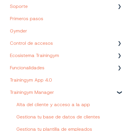
Soporte
Nuevos Productos y Funcionalidades
Primeros pasos
Canales de soporte
Gymder
Tu Portal de cliente
Control de accesos
Trainingym Academy
Ecosistema Trainingym
Control de accesos Trainingym
Funcionalidades
Web App Staff
Trainingym App 4.0
Página web personalizada (Trainingym Easy)
Trainingym Payments
Trainingym Manager
Hardware
Trainingym Rewards
Trainingym Diet
Alta del cliente y acceso a la app
Trainingym Touch
Gestiona tu base de datos de clientes
Gestiona tu plantilla de empleados