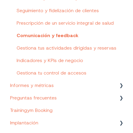
Seguimiento y fidelización de clientes
Prescripción de un servicio integral de salud
Comunicación y feedback
Gestiona tus actividades dirigidas y reservas
Indicadores y KPIs de negocio
Gestiona tu control de accesos
Informes y métricas
Preguntas frecuentes
Informes de clientes
Trainingym Booking
Informes de empleados
App personalizada
Implantación
Informes de encuestas de satisfacción y
Configuración inicial de Trainingym Manager
cuestionarios