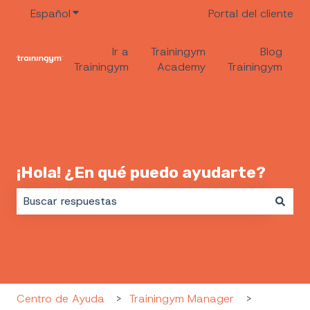
Español
Traducciones de Mostrar submenú de
Portal del cliente
Ir a
Trainingym
Blog
Trainingym
Academy
Trainingym
¡Hola! ¿En qué puedo ayudarte?
No hay sugerencias porque el campo de búsqueda es
Centro de Ayuda
Trainingym Manager