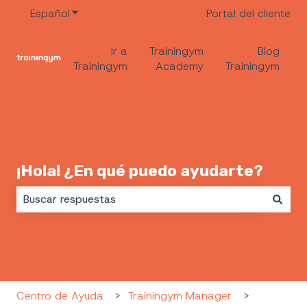
Español
Traducciones de Mostrar submenú de
Portal del cliente
Ir a
Trainingym
Blog
Trainingym
Academy
Trainingym
¡Hola! ¿En qué puedo ayudarte?
No hay sugerencias porque el campo de búsqueda es
Centro de Ayuda
Trainingym Manager