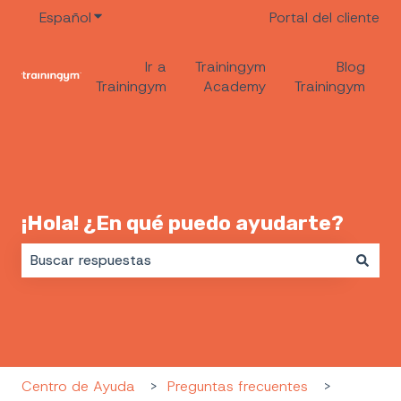
Español
Traducciones de Mostrar submenú de
Portal del cliente
Ir a
Trainingym
Blog
Trainingym
Academy
Trainingym
¡Hola! ¿En qué puedo ayudarte?
No hay sugerencias porque el campo de búsqueda es
Centro de Ayuda
Preguntas frecuentes