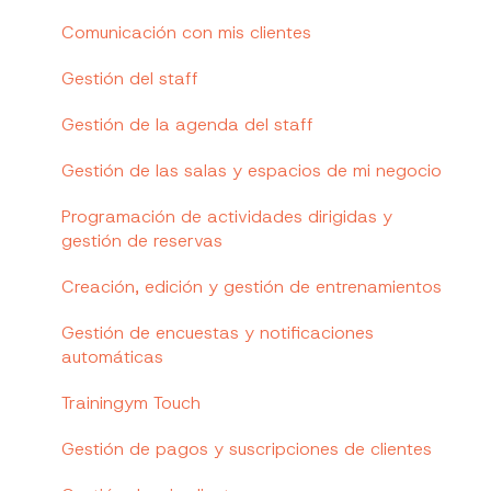
Prescripción de un servicio integral de salud
Informes de negocio
Comunicación con mis clientes
Comunicación y feedback
Informes de actividades dirigidas
Gestión del staff
Gestiona tus actividades dirigidas y reservas
Informes de planes de entrenamiento
Gestión de la agenda del staff
Indicadores y KPIs de negocio
Informe de pagos
Gestión de las salas y espacios de mi negocio
Gestiona tu control de accesos
Informe de Rewards
Programación de actividades dirigidas y
gestión de reservas
Informes Pro
Creación, edición y gestión de entrenamientos
Gestión de encuestas y notificaciones
automáticas
Trainingym Touch
Gestión de pagos y suscripciones de clientes