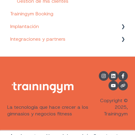
Gestión de mis clientes
Trainingym Booking
Implantación
Integraciones y partners
Formación de Empleados
Indicadores de implantación
Metricool (Redes Sociales)
Desarrollo de vuestra APP personalizada
Wellhub (Gympass)
Alegra (Facturación)
Les Mills
Copyright ©
La tecnología que hace crecer a los
2025,
gimnasios y negocios fitness
Trainingym