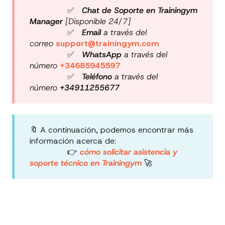
✅
Chat de Soporte en Trainingym
Manager
[Disponible 24/7]
✅
Email
a través del
correo
support@trainingym.com
✅
WhatsApp
a través del
número
+34685945597
✅
Teléfono
a través del
número
+34911255677
🔖 A continuación, podemos encontrar más
información acerca de:
👉
cómo solicitar asistencia y
soporte técnico en Trainingym
🚀